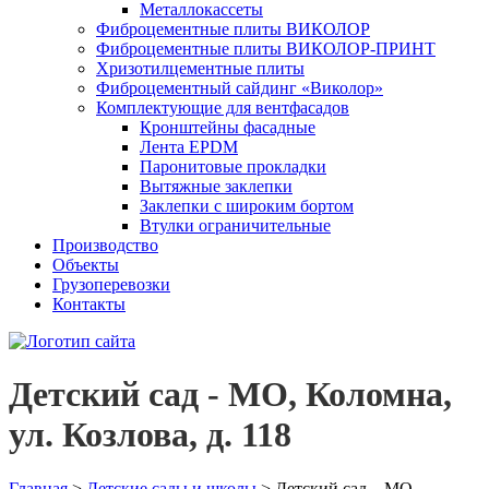
Металлокассеты
Фиброцементные плиты ВИКОЛОР
Фиброцементные плиты ВИКОЛОР-ПРИНТ
Хризотилцементные плиты
Фиброцементный сайдинг «Виколор»
Комплектующие для вентфасадов
Кронштейны фасадные
Лента EPDM
Паронитовые прокладки
Вытяжные заклепки
Заклепки с широким бортом
Втулки ограничительные
Производство
Объекты
Грузоперевозки
Контакты
Детский сад - МО, Коломна,
ул. Козлова, д. 118
Главная
>
Детские сады и школы
>
Детский сад – МО,