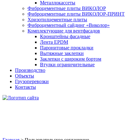
Металлокассеты
Фиброцементные плиты ВИКОЛОР
Фиброцементные плиты ВИКОЛОР-ПРИНТ
Хризотилцементные плиты
Фиброцементный сайдинг «Виколор»
Комплектующие для вентфасадов
Кронштейны фасадные
Лента EPDM
Паронитовые прокладки
Вытяжные заклепки
Заклепки с широким бортом
Втулки ограничительные
Производство
Объекты
Грузоперевозки
Контакты
Пользовательское
соглашение
Главная
>
Пользовательское соглашение