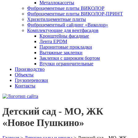
Металлокассеты
Фиброцементные плиты ВИКОЛОР
Фиброцементные плиты ВИКОЛОР-ПРИНТ
Хризотилцементные плиты
Фиброцементный сайдинг «Виколор»
Комплектующие для вентфасадов
Кронштейны фасадные
Лента EPDM
Паронитовые прокладки
Вытяжные заклепки
Заклепки с широким бортом
Втулки ограничительные
Производство
Объекты
Грузоперевозки
Контакты
Детский сад - МО, ЖК
«Новое Пушкино»
Главная
>
Детские сады и школы
>
Детский сад – МО, ЖК