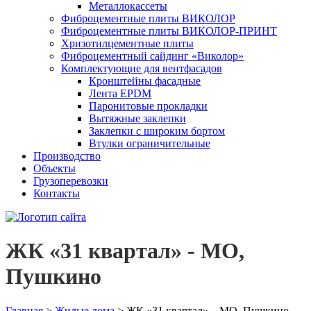
Металлокассеты
Фиброцементные плиты ВИКОЛОР
Фиброцементные плиты ВИКОЛОР-ПРИНТ
Хризотилцементные плиты
Фиброцементный сайдинг «Виколор»
Комплектующие для вентфасадов
Кронштейны фасадные
Лента EPDM
Паронитовые прокладки
Вытяжные заклепки
Заклепки с широким бортом
Втулки ограничительные
Производство
Объекты
Грузоперевозки
Контакты
ЖК «31 квартал» - МО,
Пушкино
Главная
>
Жилые дома
>
ЖК «31 квартал» – МО, Пушкино