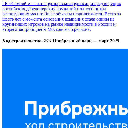
ГК «Самолёт» — это группа, в которую входит ряд ведущих
российских девелоперских компаний полного цикла,
реализующих масштабные объекты недвижимости. Всего за
шесть лет с момента основания компания стала одним из
крупнейших игроков на рынке недвижимости в России и
вторым застройщиком Московского региона.
Ход строительства. ЖК Прибрежный парк — март 2025