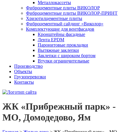
Металлокассеты
Фиброцементные плиты ВИКОЛОР
Фиброцементные плиты ВИКОЛОР-ПРИНТ
Хризотилцементные плиты
Фиброцементный сайдинг «Виколор»
Комплектующие для вентфасадов
Кронштейны фасадные
Лента EPDM
Паронитовые прокладки
Вытяжные заклепки
Заклепки с широким бортом
Втулки ограничительные
Производство
Объекты
Грузоперевозки
Контакты
ЖК «Прибрежный парк» -
МО, Домодедово, Ям
Главная
>
Жилые дома
>
ЖК «Прибрежный парк» – МО,