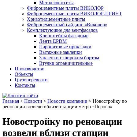
Металлокассеты
Фиброцементные плиты ВИКОЛОР
Фиброцементные плиты ВИКОЛОР-ПРИНТ
Хризотилцементные плиты
Фиброцементный сайдинг «Виколор»
Комплектующие для вентфасадов
Кронштейны фасадные
Лента EPDM
Паронитовые прокладки
Вытяжные заклепки
Заклепки с широким бортом
Втулки ограничительные
Производство
Объекты
Грузоперевозки
Контакты
Главная
>
Новости
>
Новости компании
>
Новостройку по
реновации возвели вблизи станции метро «Перово»
Новостройку по реновации
возвели вблизи станции