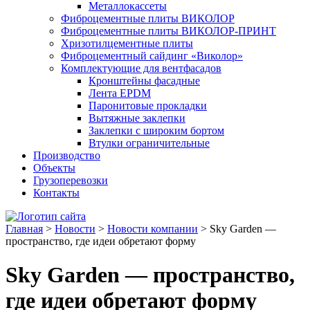
Металлокассеты
Фиброцементные плиты ВИКОЛОР
Фиброцементные плиты ВИКОЛОР-ПРИНТ
Хризотилцементные плиты
Фиброцементный сайдинг «Виколор»
Комплектующие для вентфасадов
Кронштейны фасадные
Лента EPDM
Паронитовые прокладки
Вытяжные заклепки
Заклепки с широким бортом
Втулки ограничительные
Производство
Объекты
Грузоперевозки
Контакты
Главная
>
Новости
>
Новости компании
>
Sky Garden —
пространство, где идеи обретают форму
Sky Garden — пространство,
где идеи обретают форму